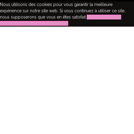
Nous utilisons des cookies pour vous garantir la meilleure
expérience sur notre site web. Si vous continuez à utiliser ce site,
nous supposerons que vous en êtes satisfait.
OK
Continuer sans
accepter
Politique de confidentialité