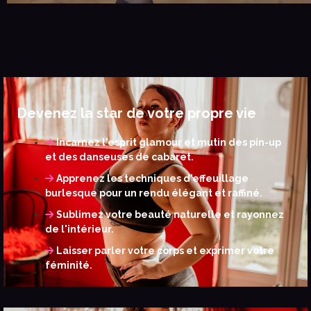
Devenez la star de votre propre vie
Incarnez l'esprit glamour et mutin des pin-up
et des danseuses de cabaret.
Apprenez les techniques d'effeuillage
burlesque pour un rendu élégant et raffiné.
Sublimez votre beauté naturelle et rayonnez
de l'intérieur.
Laisser parler votre corps et exprimer votre
féminité.