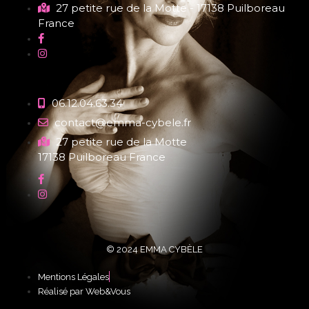
27 petite rue de la Motte - 17138 Puilboreau
France
06.12.04.63.34
contact@emma-cybele.fr
27 petite rue de la Motte
17138 Puilboreau France
© 2024 EMMA CYBÈLE
Mentions Légales
Réalisé par Web&Vous